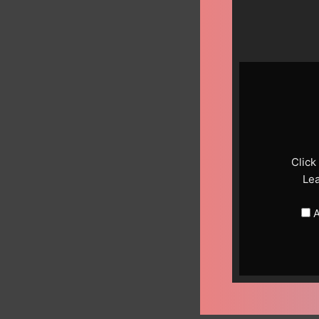
Display
content
from
YouTube
Click
Le
A