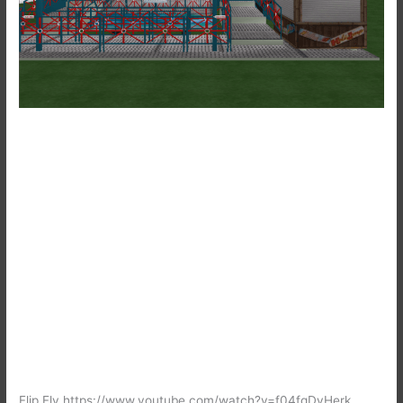
Flip Fly https://www.youtube.com/watch?v=f04fqDyHerk