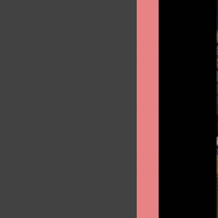
Flipper
Splitt