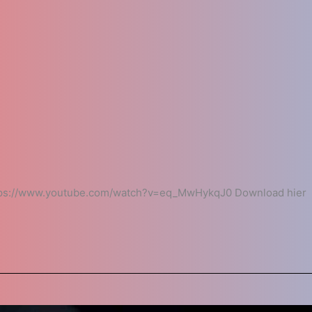
tps://www.youtube.com/watch?v=eq_MwHykqJ0 Download hier