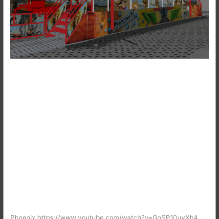
Phoenix https://www.youtube.com/watch?v=GoSP10uvXhA