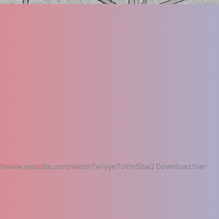
s://www.youtube.com/watch?v=Vye7uYmSbaQ Download hier