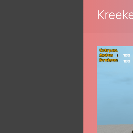
Kreeke
Calypso