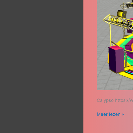
Calypso https:/
Meer lezen »