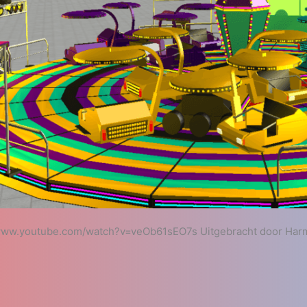
/www.youtube.com/watch?v=veOb61sEO7s Uitgebracht door Harm