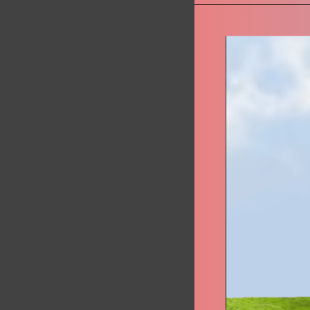
Super
Calypso