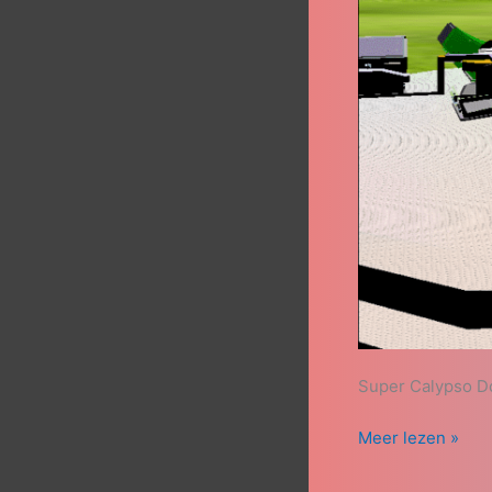
Super Calypso D
Meer lezen »