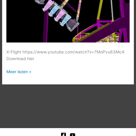
X-Flight https://www.youtube.com/watch?v=7MoPvu63McA
Download hier
Meer lezen »