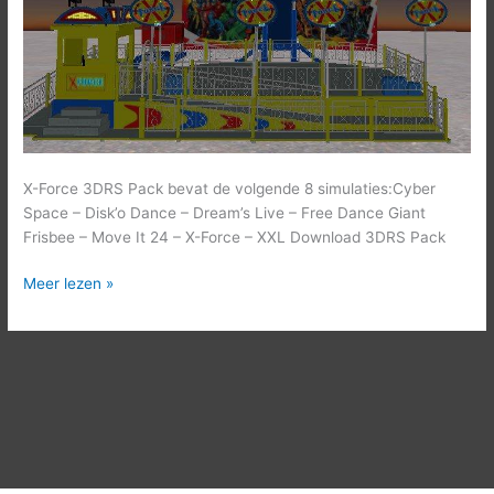
X-Force 3DRS Pack bevat de volgende 8 simulaties:Cyber
Space – Disk’o Dance – Dream’s Live – Free Dance Giant
Frisbee – Move It 24 – X-Force – XXL Download 3DRS Pack
Meer lezen »