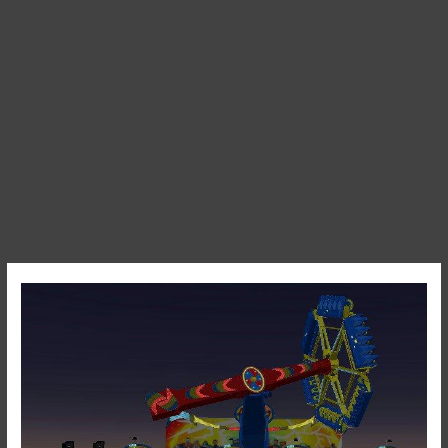
X-
Force