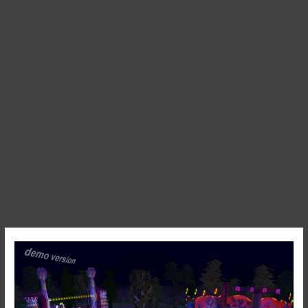
Top
Spin
No.1
&