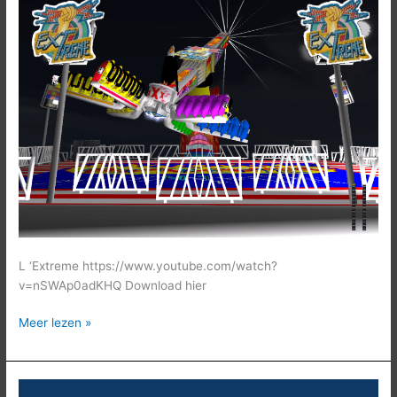
L ‘Extreme https://www.youtube.com/watch?
v=nSWAp0adKHQ Download hier
Meer lezen »
Star