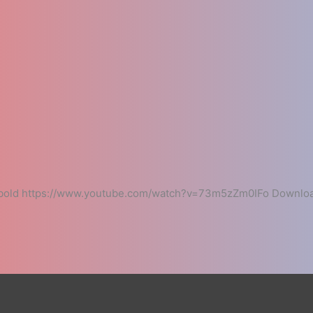
bold https://www.youtube.com/watch?v=73m5zZm0IFo Downloa