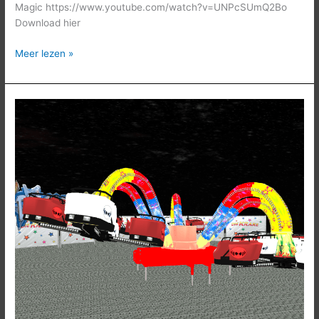
Magic https://www.youtube.com/watch?v=UNPcSUmQ2Bo
Download hier
Meer lezen »
Die
Krake