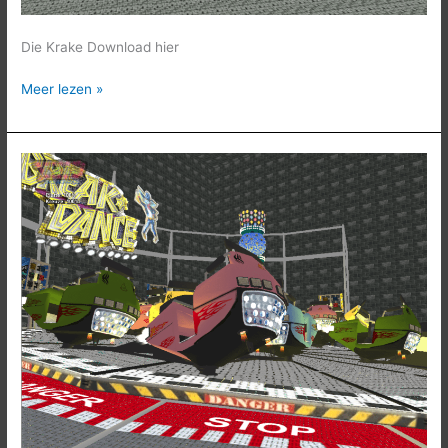
Die Krake Download hier
Meer lezen »
Break
Dance
No.1