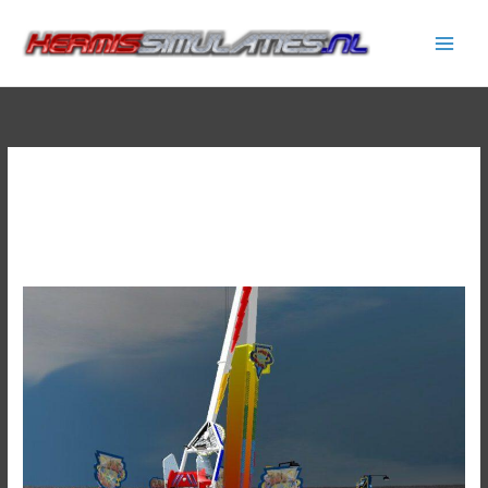
Ga
naar
de
inhoud
Capiolo 8
Cyber
Space