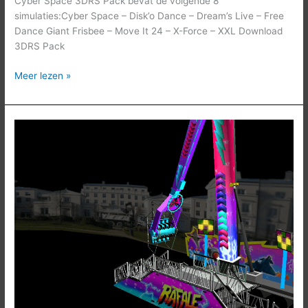
Cyber Space 3DRS Pack bevat de volgende 8
simulaties:Cyber Space – Disk’o Dance – Dream’s Live – Free
Dance Giant Frisbee – Move It 24 – X-Force – XXL Download
3DRS Pack
Meer lezen »
Rafale