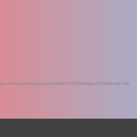
ttps://www.youtube.com/watch?v=fEQtSeaojvI Download hier