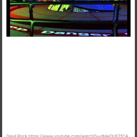
Devil Rock https://www.youtube.com/watch?v=dHieOUEZfCA