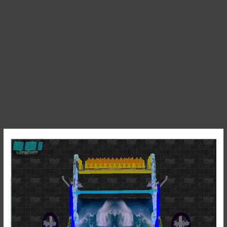
Top
Spin
No.2
Langhoff