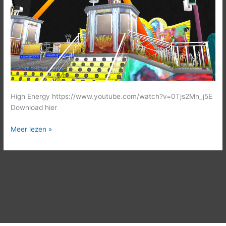
High Energy https://www.youtube.com/watch?v=0Tjs2Mn_j5E
Download hier
Meer lezen »