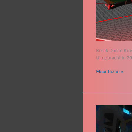
Break Dance Kro
Uitgebracht in 2
Meer lezen »
Break
Dance
Mondorf