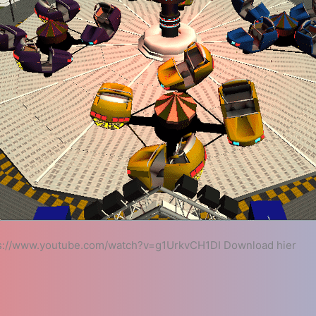
s://www.youtube.com/watch?v=g1UrkvCH1DI Download hier