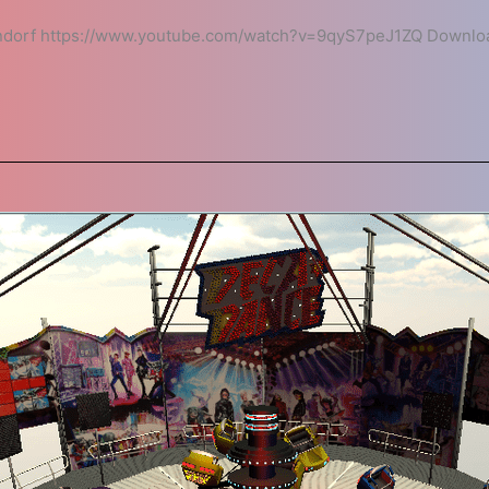
dorf https://www.youtube.com/watch?v=9qyS7peJ1ZQ Downloa