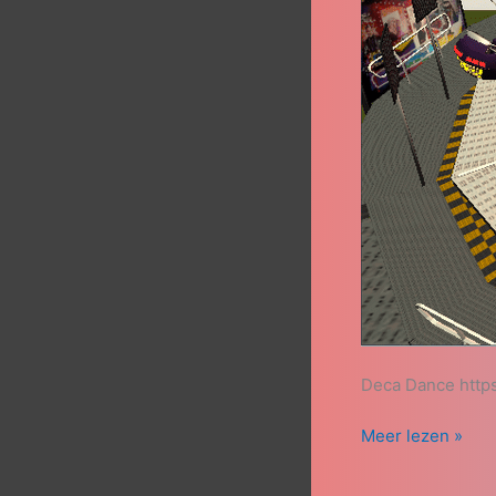
Deca Dance http
Meer lezen »