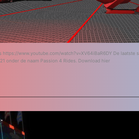
s https://www.youtube.com/watch?v=XV64iBaR6DY De laatste si
021 onder de naam Passion 4 Rides. Download hier