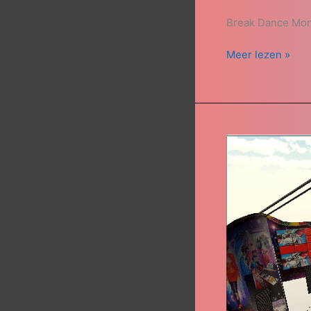
Break Dance Mon
Meer lezen »
Deca
Dance