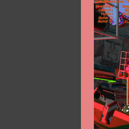
Break
Dance
Kros