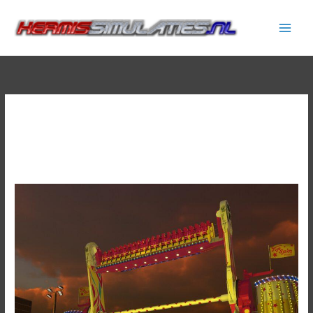
Ga
naar
de
inhoud
Top Spin No.1
Top
Spin
Fresh
Zehle