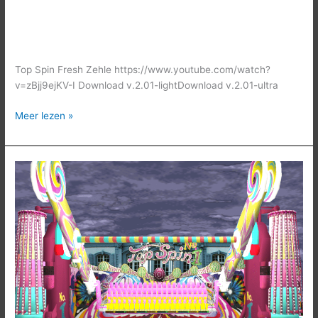
Top Spin Fresh Zehle https://www.youtube.com/watch?
v=zBjj9ejKV-I Download v.2.01-lightDownload v.2.01-ultra
Meer lezen »
Top
Spin
Bausch