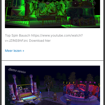
Top Spin Bausch https://www.youtube.com/watch?
v=JZlNS9hFzrc Download hier
Meer lezen »
Top
Spin
No.1
&
Transformer